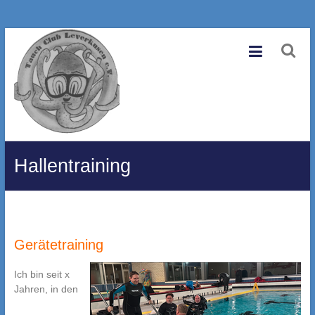
Zum
Tauchclub
Inhalt
springen
Leverkusen
e.V.
Eine
andere
WordPress-
Hallentraining
Site.
Gerätetraining
Ich bin seit x
Jahren, in den