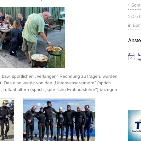
Somm
Die 
in Bon
Anste
E
Hinwei
v
n bzw. sportlichen „Verlangen“ Rechnung zu tragen, wurden
lt. Das eine wurde von den „Unterwasseratmern“ (sprich
„Luftanhaltern (sprich „sportliche Frühaufsteher“) bezogen.