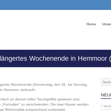
Home
Unser
rlängertes Wochenende in Hemmoor (
ängertes Wochenende (Donnerstag, den 18., bis Sonntag,
 in Hemmoor verbracht.
NEU
rfach an diesem tollen Tauchgefilde gewesen sind,
 die „Formalien“ zu verschwenden. Die zwei Häuser wurden
Vors
wei Wohnmobile entsprechend vorbereitet.