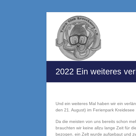
Zum
Inhalt
Tauchclub
springen
Leverkusen
e.V.
Eine
andere
WordPress-
2022 Ein weiteres ve
Site.
Und ein weiteres Mal haben wir ein verl
den 21. August) im Ferienpark Kreidesee
Da die meisten von uns bereits schon meh
brauchten wir keine allzu lange Zeit für
bezogen, ein Zelt wurde aufgebaut und z