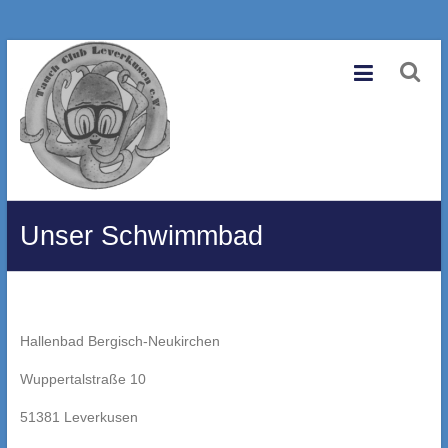
Zum
Tauchclub
Inhalt
springen
Leverkusen
e.V.
Eine
andere
WordPress-
Unser Schwimmbad
Site.
Hallenbad Bergisch-Neukirchen
Wuppertalstraße 10
51381 Leverkusen