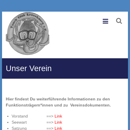
Zum
Tauchclub
Inhalt
springen
Leverkusen
e.V.
Eine
andere
WordPress-
Unser Verein
Site.
Hier findest Du weiterführende Informationen zu den
Funktionsträgern*innen und zu Vereinsdokumenten.
Vorstand ==>
Link
Seewart ==>
Link
Satzung ==>
Link