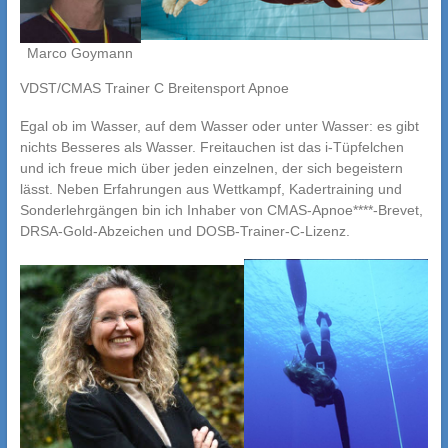
Marco Goymann
VDST/CMAS Trainer C Breitensport Apnoe
Egal ob im Wasser, auf dem Wasser oder unter Wasser: es gibt
nichts Besseres als Wasser. Freitauchen ist das i-Tüpfelchen
und ich freue mich über jeden einzelnen, der sich begeistern
lässt. Neben Erfahrungen aus Wettkampf, Kadertraining und
Sonderlehrgängen bin ich Inhaber von CMAS-Apnoe****-Brevet,
DRSA-Gold-Abzeichen und DOSB-Trainer-C-Lizenz.