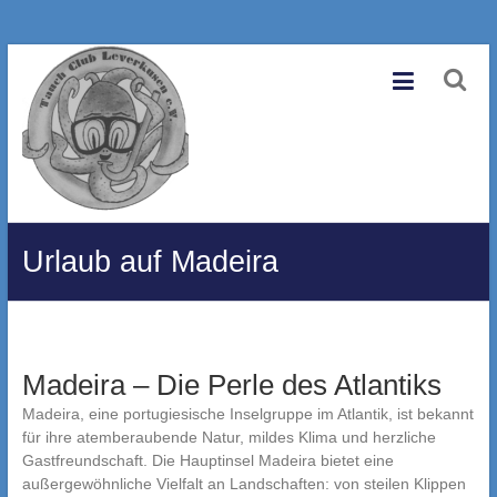
Zum
Tauchclub
Inhalt
springen
Leverkusen
e.V.
Eine
andere
WordPress-
Urlaub auf Madeira
Site.
Madeira – Die Perle des Atlantiks
Madeira, eine portugiesische Inselgruppe im Atlantik, ist bekannt
für ihre atemberaubende Natur, mildes Klima und herzliche
Gastfreundschaft. Die Hauptinsel Madeira bietet eine
außergewöhnliche Vielfalt an Landschaften: von steilen Klippen