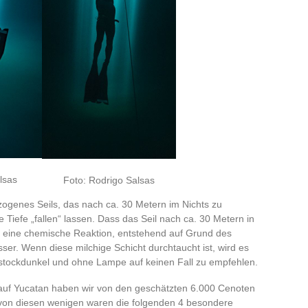
lsas
Foto: Rodrigo Salsas
ogenes Seils, das nach ca. 30 Metern im Nichts zu
 Tiefe „fallen“ lassen. Dass das Seil nach ca. 30 Metern in
t eine chemische Reaktion, entstehend auf Grund des
r. Wenn diese milchige Schicht durchtaucht ist, wird es
er stockdunkel und ohne Lampe auf keinen Fall zu empfehlen.
auf Yucatan haben wir von den geschätzten 6.000 Cenoten
von diesen wenigen waren die folgenden 4 besondere