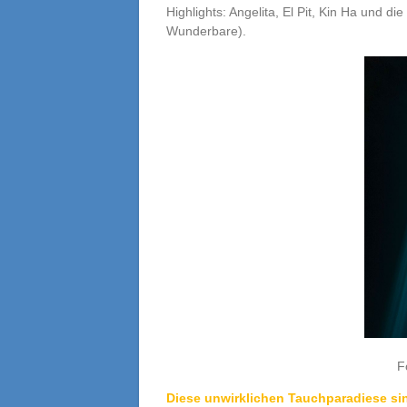
Highlights: Angelita, El Pit, Kin Ha und d
Wunderbare).
F
Diese unwirklichen Tauchparadiese si