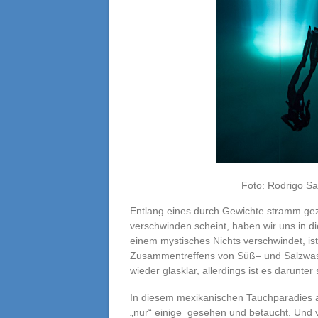
Foto: Rodrigo Sa
Entlang eines durch Gewichte stramm gez
verschwinden scheint, haben wir uns in die
einem mystisches Nichts verschwindet, is
Zusammentreffens von Süß– und Salzwasse
wieder glasklar, allerdings ist es darunt
In diesem mexikanischen Tauchparadies 
„nur“ einige gesehen und betaucht. Und 