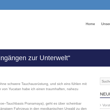
Home
Unser
ingängen zur Unterwelt“
ohne schwere Tauchausrüstung, und sich eins fühlen mit
 von Yucatan habe ich einen traumhaften, nahezu
NEU
pnoe–Tauchbasis Pranamaya), geht es über scheinbar
Vors
ängigen Fahrzeug in den mexikanischen Urwald zu den