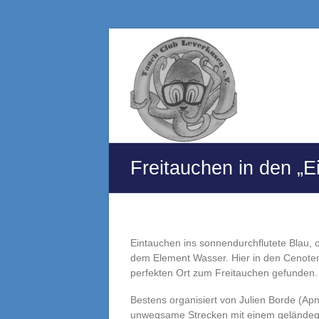
Zum
Inhalt
Tauchclub
springen
Leverkusen
e.V.
Eine
andere
WordPress-
Freitauchen in den „E
Site.
Eintauchen ins sonnendurchflutete Blau, 
dem Element Wasser. Hier in den Cenoten
perfekten Ort zum Freitauchen gefunden.
Bestens organisiert von Julien Borde (A
unwegsame Strecken mit einem geländeg