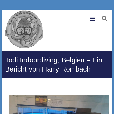
Zum
Tauchclub
Inhalt
springen
Leverkusen
e.V.
Eine
andere
WordPress-
Todi Indoordiving, Belgien – Ein
Site.
Bericht von Harry Rombach